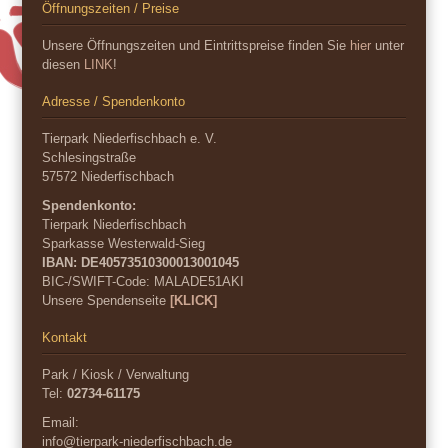
Öffnungszeiten / Preise
Unsere Öffnungszeiten und Eintrittspreise finden Sie
hier
unter
diesen
LINK
!
Adresse / Spendenkonto
Tierpark Niederfischbach e. V.
Schlesingstraße
57572 Niederfischbach
Spendenkonto:
Tierpark Niederfischbach
Sparkasse Westerwald-Sieg
IBAN: DE40573510300013001045
BIC-/SWIFT-Code:
MALADE51AKI
Unsere Spendenseite
[KLICK]
Kontakt
Park / Kiosk / Verwaltung
Tel:
02734-61175
Email:
info@tierpark-niederfischbach.de