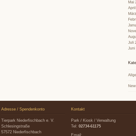
Mai 
Apri
März
Febr
Janu
Nov
Augu
Juli
Juni
Kate
Allg
New
Adresse / Spendenkonto
Kontakt
Tierpark Niederfischbach e. V.
Park / Kiosk / Verwaltung
Schlesingstraße
Tel:
02734-61175
57572 Niederfischbach
Email: