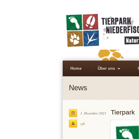
Home
Über uns
News
Tierpark
1. Dezember 2021
nfb