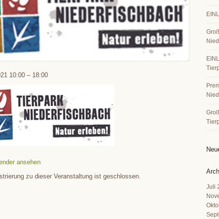
EINL
Groß
Nied
EINL
Tier
021
10:00
–
18:00
Premi
Nied
Große
Tier
Neu
ender ansehen
Arch
strierung zu dieser Veranstaltung ist geschlossen.
Juli
Nov
Okto
Sept