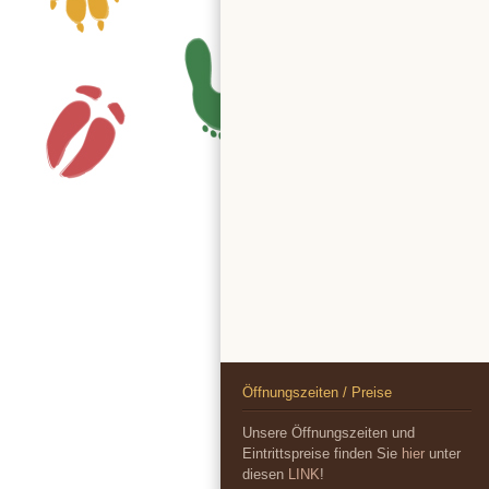
Öffnungszeiten / Preise
Unsere Öffnungszeiten und
Eintrittspreise finden Sie
hier
unter
diesen
LINK
!