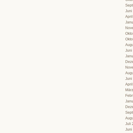
Sept
Juni
Apri
Janu
Nov
Okto
Okto
Augu
Juni
Janu
Dez
Nov
Augu
Juni
Apri
März
Febr
Janu
Dez
Sept
Augu
Juli
Juni