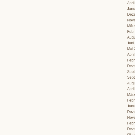
Apri
Janu
Dez
Nov
März
Febr
Augu
Juni
Mai 
Apri
Febr
Dez
Sept
Sept
Augu
Apri
März
Febr
Janu
Dez
Nov
Febr
Dez
Okto