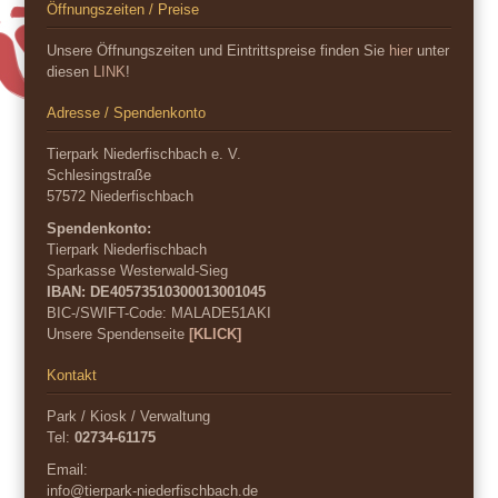
Öffnungszeiten / Preise
Unsere Öffnungszeiten und Eintrittspreise finden Sie
hier
unter
diesen
LINK
!
Adresse / Spendenkonto
Tierpark Niederfischbach e. V.
Schlesingstraße
57572 Niederfischbach
Spendenkonto:
Tierpark Niederfischbach
Sparkasse Westerwald-Sieg
IBAN: DE40573510300013001045
BIC-/SWIFT-Code:
MALADE51AKI
Unsere Spendenseite
[KLICK]
Kontakt
Park / Kiosk / Verwaltung
Tel:
02734-61175
Email:
info@tierpark-niederfischbach.de