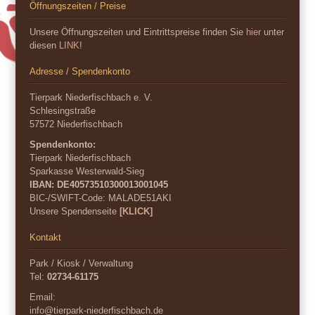
Öffnungszeiten / Preise
Unsere Öffnungszeiten und Eintrittspreise finden Sie
hier
unter
diesen
LINK
!
Adresse / Spendenkonto
Tierpark Niederfischbach e. V.
Schlesingstraße
57572 Niederfischbach
Spendenkonto:
Tierpark Niederfischbach
Sparkasse Westerwald-Sieg
IBAN: DE40573510300013001045
BIC-/SWIFT-Code:
MALADE51AKI
Unsere Spendenseite
[KLICK]
Kontakt
Park / Kiosk / Verwaltung
Tel:
02734-61175
Email:
info@tierpark-niederfischbach.de