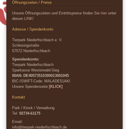
Öffnungszeiten / Preise
Unsere Öffnungszeiten und Eintrittspreise finden Sie
hier
unter
diesen
LINK
!
Adresse / Spendenkonto
Tierpark Niederfischbach e. V.
Schlesingstraße
57572 Niederfischbach
Spendenkonto:
Tierpark Niederfischbach
Sparkasse Westerwald-Sieg
IBAN: DE40573510300013001045
BIC-/SWIFT-Code:
MALADE51AKI
Unsere Spendenseite
[KLICK]
Kontakt
Park / Kiosk / Verwaltung
Tel:
02734-61175
Email:
info@tierpark-niederfischbach.de