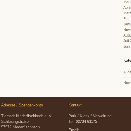
Mai 
Apri
März
Febr
Janu
Nov
Augu
Juli
Juni
Kate
Allg
New
Adresse / Spendenkonto
Kontakt
Tierpark Niederfischbach e. V.
Park / Kiosk / Verwaltung
Schlesingstraße
Tel:
02734-61175
57572 Niederfischbach
Email: