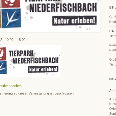
EINL
Groß
Nied
EINL
Tier
021
10:00
–
18:00
Premi
Nied
Große
Tier
Neu
ender ansehen
Arch
strierung zu dieser Veranstaltung ist geschlossen.
Juli
Nov
Okto
Sept