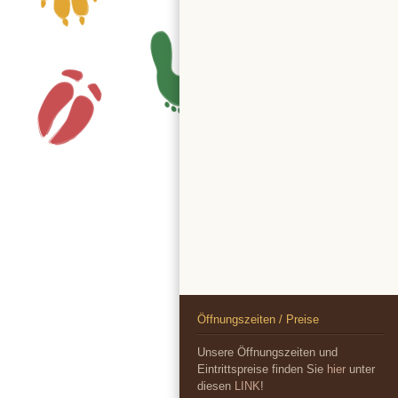
Öffnungszeiten / Preise
Unsere Öffnungszeiten und
Eintrittspreise finden Sie
hier
unter
diesen
LINK
!