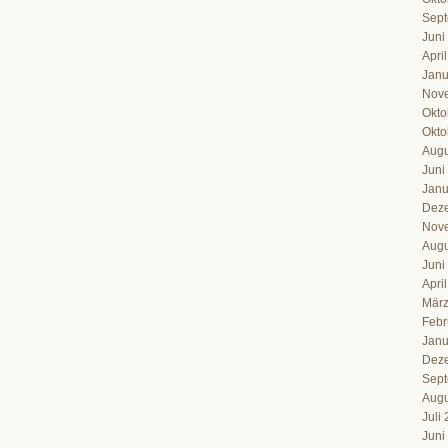
Sept
Juni
Apri
Janu
Nov
Okto
Okto
Augu
Juni
Janu
Dez
Nov
Augu
Juni
Apri
März
Febr
Janu
Dez
Sept
Augu
Juli
Juni