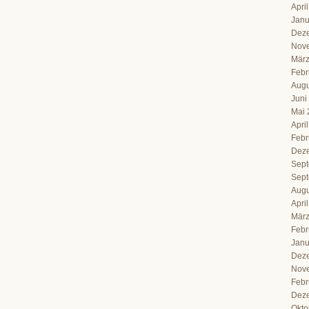
Apri
Janu
Dez
Nov
März
Febr
Augu
Juni
Mai 
Apri
Febr
Dez
Sept
Sept
Augu
Apri
März
Febr
Janu
Dez
Nov
Febr
Dez
Okto