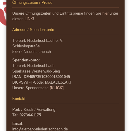
Öffnungszeiten / Preise
Unsere Öffnungszeiten und Eintrittspreise finden Sie
hier
unter
diesen
LINK
!
Adresse / Spendenkonto
Tierpark Niederfischbach e. V.
Schlesingstraße
57572 Niederfischbach
Spendenkonto:
Tierpark Niederfischbach
Sparkasse Westerwald-Sieg
IBAN: DE40573510300013001045
BIC-/SWIFT-Code:
MALADE51AKI
Unsere Spendenseite
[KLICK]
Kontakt
Park / Kiosk / Verwaltung
Tel:
02734-61175
Email:
info@tierpark-niederfischbach.de