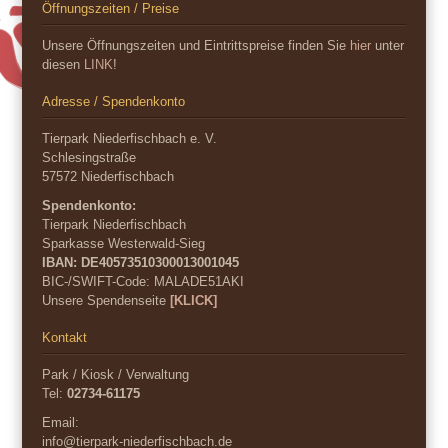
Öffnungszeiten / Preise
Unsere Öffnungszeiten und Eintrittspreise finden Sie
hier
unter
diesen
LINK
!
Adresse / Spendenkonto
Tierpark Niederfischbach e. V.
Schlesingstraße
57572 Niederfischbach
Spendenkonto:
Tierpark Niederfischbach
Sparkasse Westerwald-Sieg
IBAN: DE40573510300013001045
BIC-/SWIFT-Code:
MALADE51AKI
Unsere Spendenseite
[KLICK]
Kontakt
Park / Kiosk / Verwaltung
Tel:
02734-61175
Email:
info@tierpark-niederfischbach.de