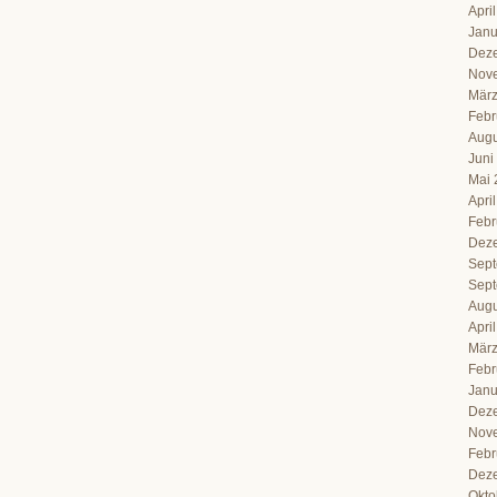
Apri
Janu
Dez
Nov
März
Febr
Augu
Juni
Mai 
Apri
Febr
Dez
Sept
Sept
Augu
Apri
März
Febr
Janu
Dez
Nov
Febr
Dez
Okto