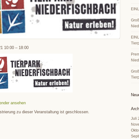
EINL
Groß
Nied
EINL
Tier
21
10:00
–
18:00
Premi
Nied
Große
Tier
Neu
ender ansehen
Arch
strierung zu dieser Veranstaltung ist geschlossen.
Juli
Nov
Okto
Sept