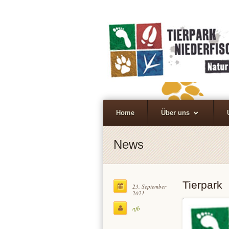
Home
Über uns
News
Tierpark
23. September
2021
nfb