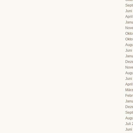
Sept
Juni
Apri
Janu
Nov
Okto
Okto
Augu
Juni
Janu
Dez
Nov
Augu
Juni
Apri
März
Febr
Janu
Dez
Sept
Augu
Juli
Juni