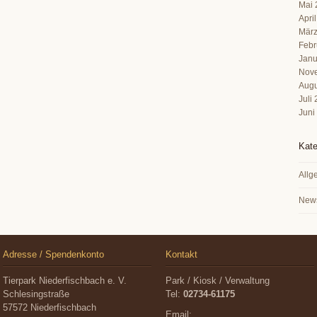
Mai 
Apri
März
Febr
Janu
Nov
Augu
Juli
Juni
Kate
Allg
New
Adresse / Spendenkonto
Kontakt
Tierpark Niederfischbach e. V.
Park / Kiosk / Verwaltung
Schlesingstraße
Tel:
02734-61175
57572 Niederfischbach
Email: