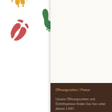
Öffnungszeiten / Preise
Unsere Öffnungszeiten und
Eintrittspreise finden Sie
hier
unter
diesen
LINK
!