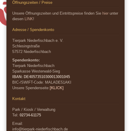
Öffnungszeiten / Preise
Unsere Öffnungszeiten und Eintrittspreise finden Sie
hier
unter
diesen
LINK
!
Adresse / Spendenkonto
Tierpark Niederfischbach e. V.
Schlesingstraße
57572 Niederfischbach
Spendenkonto:
Tierpark Niederfischbach
Sparkasse Westerwald-Sieg
IBAN: DE40573510300013001045
BIC-/SWIFT-Code:
MALADE51AKI
Unsere Spendenseite
[KLICK]
Kontakt
Park / Kiosk / Verwaltung
Tel:
02734-61175
Email:
info@tierpark-niederfischbach.de