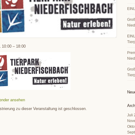
EINL
Groß
Nied
EINL
Tier
1
10:00
–
18:00
Premi
Nied
Große
Tier
Neu
ender ansehen
Arch
strierung zu dieser Veranstaltung ist geschlossen.
Juli
Nov
Okto
Sept