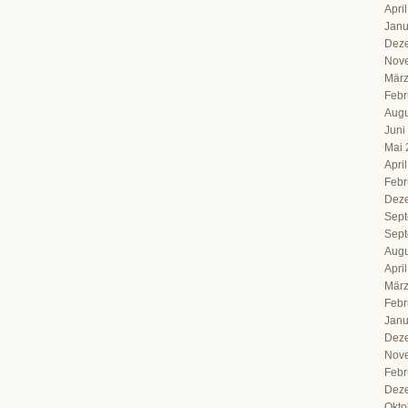
Apri
Janu
Dez
Nov
März
Febr
Augu
Juni
Mai 
Apri
Febr
Dez
Sept
Sept
Augu
Apri
März
Febr
Janu
Dez
Nov
Febr
Dez
Okto