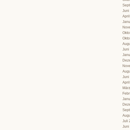
Sept
Juni
Apri
Janu
Nov
Okto
Okto
Augu
Juni
Janu
Dez
Nov
Augu
Juni
Apri
März
Febr
Janu
Dez
Sept
Augu
Juli
Juni