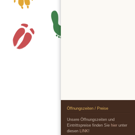
Öffnungszeiten / Preise
Unsere Öffnungszeiten und
Eintrittspreise finden Sie
hier
unter
diesen
LINK
!