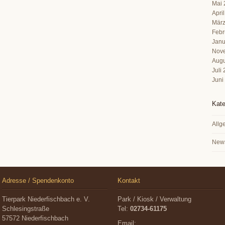
Mai 
Apri
März
Febr
Janu
Nov
Augu
Juli
Juni
Kate
Allg
New
Adresse / Spendenkonto
Kontakt
Tierpark Niederfischbach e. V.
Park / Kiosk / Verwaltung
Schlesingstraße
Tel:
02734-61175
57572 Niederfischbach
Email: