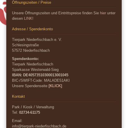
Öffnungszeiten / Preise
Unsere Öffnungszeiten und Eintrittspreise finden Sie
hier
unter
diesen
LINK
!
Adresse / Spendenkonto
Tierpark Niederfischbach e. V.
Schlesingstraße
57572 Niederfischbach
Spendenkonto:
Tierpark Niederfischbach
Sparkasse Westerwald-Sieg
IBAN: DE40573510300013001045
BIC-/SWIFT-Code:
MALADE51AKI
Unsere Spendenseite
[KLICK]
Kontakt
Park / Kiosk / Verwaltung
Tel:
02734-61175
Email:
info@tierpark-niederfischbach.de