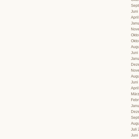
Sept
Juni
Apri
Janu
Nov
Okto
Okto
Augu
Juni
Janu
Dez
Nov
Augu
Juni
Apri
März
Febr
Janu
Dez
Sept
Augu
Juli
Juni