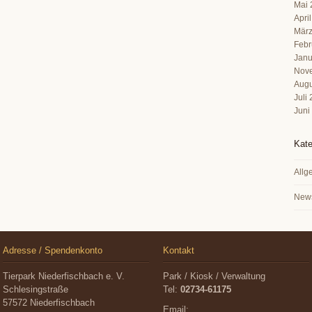
Mai 
Apri
März
Febr
Janu
Nov
Augu
Juli
Juni
Kate
Allg
New
Adresse / Spendenkonto
Kontakt
Tierpark Niederfischbach e. V.
Park / Kiosk / Verwaltung
Schlesingstraße
Tel:
02734-61175
57572 Niederfischbach
Email: