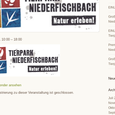
EINL
Groß
Nied
EINL
Tier
1
10:00
–
18:00
Premi
Nied
Große
Tier
Neu
ender ansehen
Arch
strierung zu dieser Veranstaltung ist geschlossen.
Juli
Nov
Okto
Sept