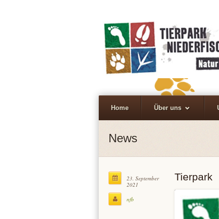
Home
Über uns
News
Tierpark
23. September
2021
nfb