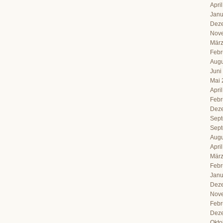
Apri
Janu
Dez
Nov
März
Febr
Augu
Juni
Mai 
Apri
Febr
Dez
Sept
Sept
Augu
Apri
März
Febr
Janu
Dez
Nov
Febr
Dez
Okto