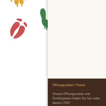
Öffnungszeiten / Preise
Unsere Öffnungszeiten und
Eintrittspreise finden Sie
hier
unter
diesen
LINK
!