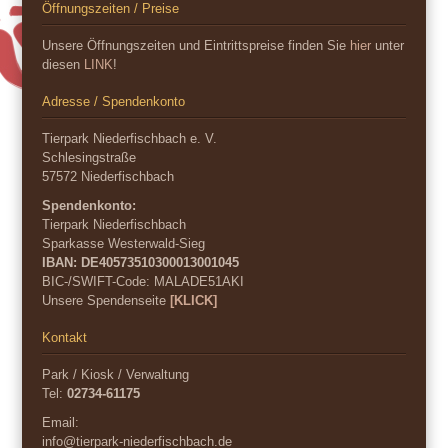
Öffnungszeiten / Preise
Unsere Öffnungszeiten und Eintrittspreise finden Sie
hier
unter
diesen
LINK
!
Adresse / Spendenkonto
Tierpark Niederfischbach e. V.
Schlesingstraße
57572 Niederfischbach
Spendenkonto:
Tierpark Niederfischbach
Sparkasse Westerwald-Sieg
IBAN: DE40573510300013001045
BIC-/SWIFT-Code:
MALADE51AKI
Unsere Spendenseite
[KLICK]
Kontakt
Park / Kiosk / Verwaltung
Tel:
02734-61175
Email:
info@tierpark-niederfischbach.de