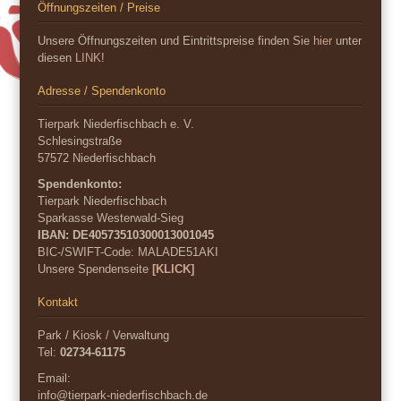
Öffnungszeiten / Preise
Unsere Öffnungszeiten und Eintrittspreise finden Sie
hier
unter
diesen
LINK
!
Adresse / Spendenkonto
Tierpark Niederfischbach e. V.
Schlesingstraße
57572 Niederfischbach
Spendenkonto:
Tierpark Niederfischbach
Sparkasse Westerwald-Sieg
IBAN: DE40573510300013001045
BIC-/SWIFT-Code:
MALADE51AKI
Unsere Spendenseite
[KLICK]
Kontakt
Park / Kiosk / Verwaltung
Tel:
02734-61175
Email:
info@tierpark-niederfischbach.de