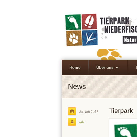
Home
Über uns
News
Tierpark
28. Juli 2021
nfb