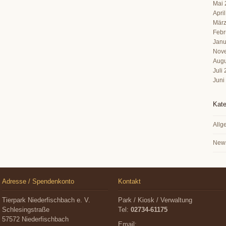
Mai 
Apri
März
Febr
Janu
Nov
Augu
Juli
Juni
Kate
Allg
New
Adresse / Spendenkonto
Kontakt
Tierpark Niederfischbach e. V.
Park / Kiosk / Verwaltung
Schlesingstraße
Tel:
02734-61175
57572 Niederfischbach
Email: