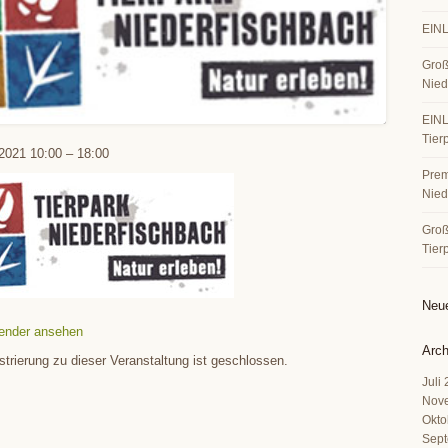
EINL
Groß
Nied
EINL
Tier
2021
10:00
–
18:00
Premi
Nied
Große
Tier
Neu
ender ansehen
Arch
strierung zu dieser Veranstaltung ist geschlossen.
Juli
Nov
Okto
Sept