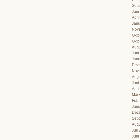
Sept
Juni
Apri
Janu
Nov
Okto
Okto
Augu
Juni
Janu
Dez
Nov
Augu
Juni
Apri
März
Febr
Janu
Dez
Sept
Augu
Juli
Juni