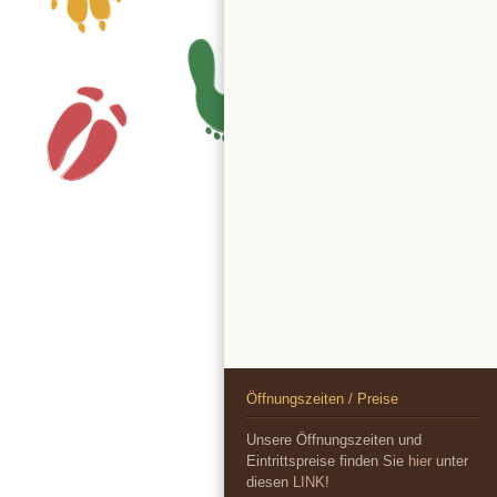
Öffnungszeiten / Preise
Unsere Öffnungszeiten und
Eintrittspreise finden Sie
hier
unter
diesen
LINK
!