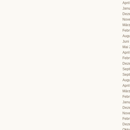
Apri
Janu
Dez
Nov
März
Febr
Augu
Juni
Mai 
Apri
Febr
Dez
Sept
Sept
Augu
Apri
März
Febr
Janu
Dez
Nov
Febr
Dez
Okto