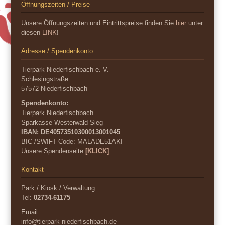
Öffnungszeiten / Preise
Unsere Öffnungszeiten und Eintrittspreise finden Sie
hier
unter
diesen
LINK
!
Adresse / Spendenkonto
Tierpark Niederfischbach e. V.
Schlesingstraße
57572 Niederfischbach
Spendenkonto:
Tierpark Niederfischbach
Sparkasse Westerwald-Sieg
IBAN: DE40573510300013001045
BIC-/SWIFT-Code:
MALADE51AKI
Unsere Spendenseite
[KLICK]
Kontakt
Park / Kiosk / Verwaltung
Tel:
02734-61175
Email:
info@tierpark-niederfischbach.de