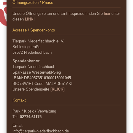
Öffnungszeiten / Preise
Unsere Öffnungszeiten und Eintrittspreise finden Sie
hier
unter
diesen
LINK
!
Adresse / Spendenkonto
Tierpark Niederfischbach e. V.
Schlesingstraße
57572 Niederfischbach
Spendenkonto:
Tierpark Niederfischbach
Sparkasse Westerwald-Sieg
IBAN: DE40573510300013001045
BIC-/SWIFT-Code:
MALADE51AKI
Unsere Spendenseite
[KLICK]
Kontakt
Park / Kiosk / Verwaltung
Tel:
02734-61175
Email:
info@tierpark-niederfischbach.de