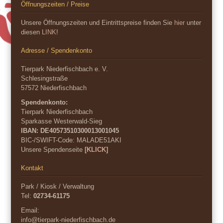
Öffnungszeiten / Preise
Unsere Öffnungszeiten und Eintrittspreise finden Sie
hier
unter
diesen
LINK
!
Adresse / Spendenkonto
Tierpark Niederfischbach e. V.
Schlesingstraße
57572 Niederfischbach
Spendenkonto:
Tierpark Niederfischbach
Sparkasse Westerwald-Sieg
IBAN: DE40573510300013001045
BIC-/SWIFT-Code:
MALADE51AKI
Unsere Spendenseite
[KLICK]
Kontakt
Park / Kiosk / Verwaltung
Tel:
02734-61175
Email:
info@tierpark-niederfischbach.de