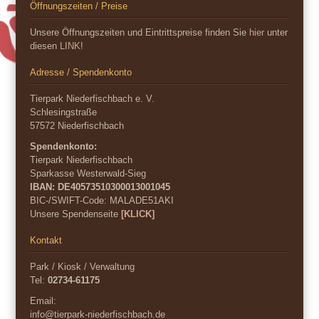
Öffnungszeiten / Preise
Unsere Öffnungszeiten und Eintrittspreise finden Sie
hier
unter
diesen
LINK
!
Adresse / Spendenkonto
Tierpark Niederfischbach e. V.
Schlesingstraße
57572 Niederfischbach
Spendenkonto:
Tierpark Niederfischbach
Sparkasse Westerwald-Sieg
IBAN: DE40573510300013001045
BIC-/SWIFT-Code:
MALADE51AKI
Unsere Spendenseite
[KLICK]
Kontakt
Park / Kiosk / Verwaltung
Tel:
02734-61175
Email:
info@tierpark-niederfischbach.de