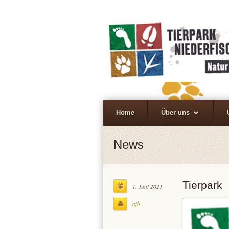
Home
Über uns
News
Tierpark
1. Juni 2021
nfb