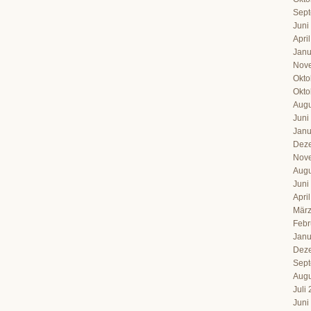
Sept
Juni
Apri
Janu
Nov
Okto
Okto
Augu
Juni
Janu
Dez
Nov
Augu
Juni
Apri
März
Febr
Janu
Dez
Sept
Augu
Juli
Juni