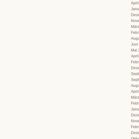
Apri
Janu
Dez
Nov
März
Febr
Augu
Juni
Mai 
Apri
Febr
Dez
Sept
Sept
Augu
Apri
März
Febr
Janu
Dez
Nov
Febr
Dez
Okto