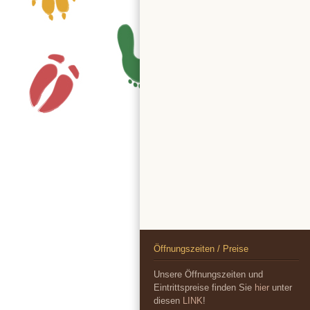
Öffnungszeiten / Preise
Unsere Öffnungszeiten und
Eintrittspreise finden Sie
hier
unter
diesen
LINK
!