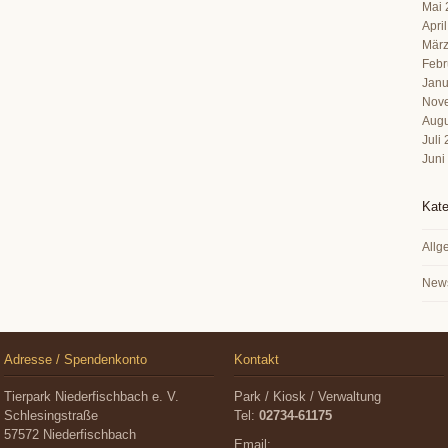
Mai 
Apri
März
Febr
Janu
Nov
Augu
Juli
Juni
Kate
Allg
New
Adresse / Spendenkonto
Kontakt
Tierpark Niederfischbach e. V.
Park / Kiosk / Verwaltung
Schlesingstraße
Tel:
02734-61175
57572 Niederfischbach
Email: