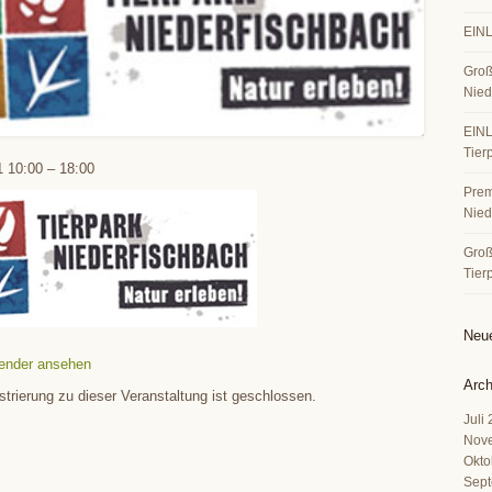
EINL
Groß
Nied
EINL
Tier
1
10:00
–
18:00
Premi
Nied
Große
Tier
Neu
ender ansehen
Arch
strierung zu dieser Veranstaltung ist geschlossen.
Juli
Nov
Okto
Sept