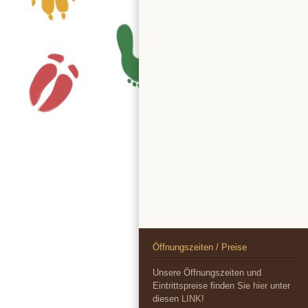
Öffnungszeiten / Preise
Unsere Öffnungszeiten und
Eintrittspreise finden Sie
hier
unter
diesen
LINK
!