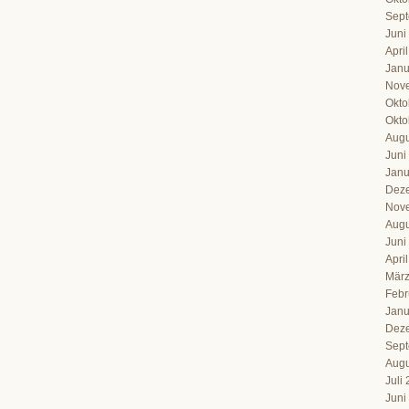
Sept
Juni
Apri
Janu
Nov
Okto
Okto
Augu
Juni
Janu
Dez
Nov
Augu
Juni
Apri
März
Febr
Janu
Dez
Sept
Augu
Juli
Juni