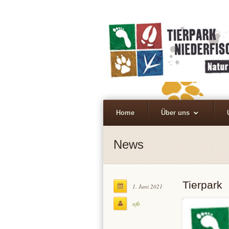
Home
Über uns
News
Tierpark
1. Juni 2021
nfb