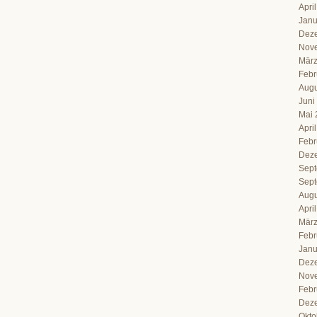
Apri
Janu
Dez
Nov
März
Febr
Augu
Juni
Mai 
Apri
Febr
Dez
Sept
Sept
Augu
Apri
März
Febr
Janu
Dez
Nov
Febr
Dez
Okto