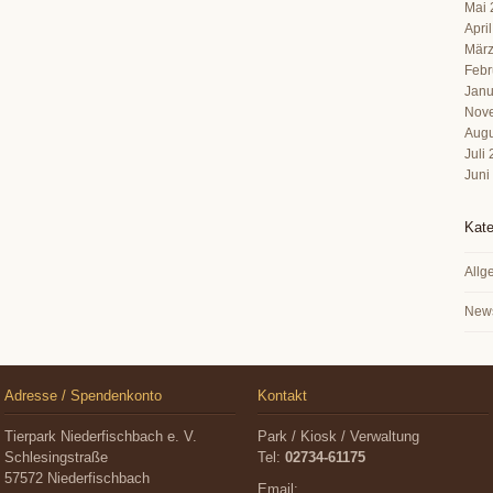
Mai 
Apri
März
Febr
Janu
Nov
Augu
Juli
Juni
Kate
Allg
New
Adresse / Spendenkonto
Kontakt
Tierpark Niederfischbach e. V.
Park / Kiosk / Verwaltung
Schlesingstraße
Tel:
02734-61175
57572 Niederfischbach
Email: