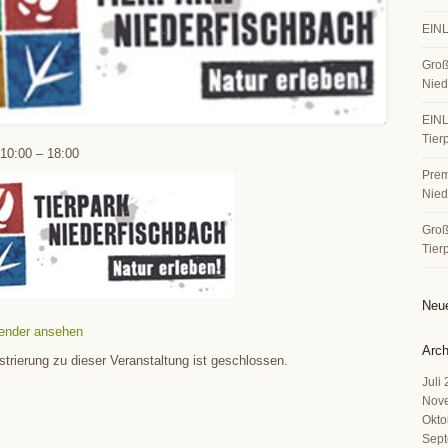
EINL
Groß
Nied
EINL
Tier
10:00
–
18:00
Premi
Nied
Große
Tier
Neu
ender ansehen
Arch
strierung zu dieser Veranstaltung ist geschlossen.
Juli
Nov
Okto
Sept