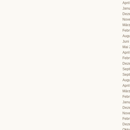
Apri
Janu
Dez
Nov
März
Febr
Augu
Juni
Mai 
Apri
Febr
Dez
Sept
Sept
Augu
Apri
März
Febr
Janu
Dez
Nov
Febr
Dez
Okto