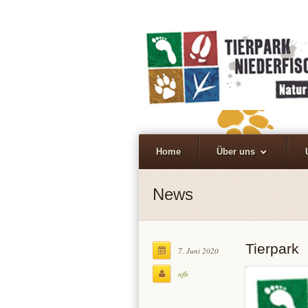
Home
Über uns
News
Tierpark
7. Juni 2020
nfb