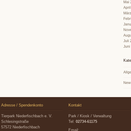
Mai 
Apri
März
Febr
Janu
Nov
Augu
Juli
Juni
Kate
Allg
New
Adresse / Spendenkonto
Kontakt
Tierpark Niederfischbach e. V.
Park / Kiosk / Verwaltung
Schlesingstraße
Tel:
02734-61175
57572 Niederfischbach
Email: