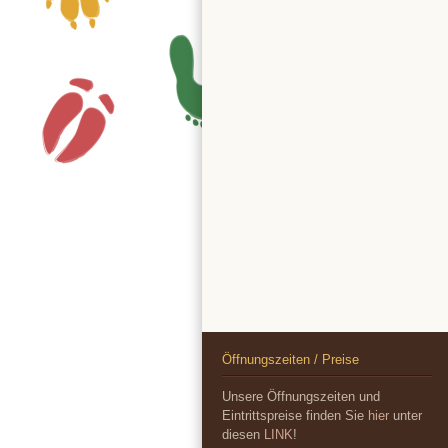
Öffnungszeiten / Preise
Unsere Öffnungszeiten und
Eintrittspreise finden Sie
hier
unter
diesen
LINK
!