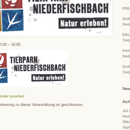
EINL
Groß
Nied
EINL
Tier
0:00
–
18:00
Premi
Nied
Große
Tier
Neu
ender ansehen
Arch
strierung zu dieser Veranstaltung ist geschlossen.
Juli
Nov
Okto
Sept