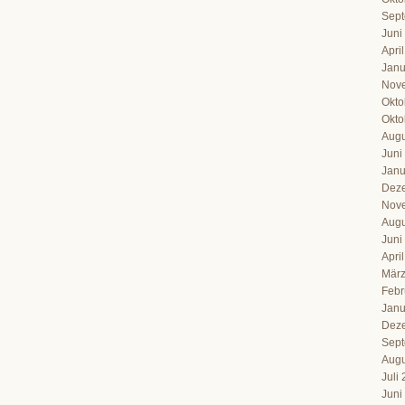
Sept
Juni
Apri
Janu
Nov
Okto
Okto
Augu
Juni
Janu
Dez
Nov
Augu
Juni
Apri
März
Febr
Janu
Dez
Sept
Augu
Juli
Juni