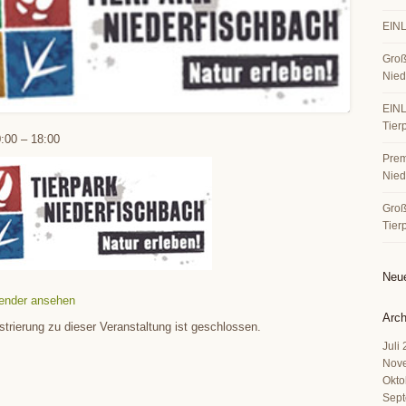
EINL
Groß
Nied
EINL
Tier
:00
–
18:00
Premi
Nied
Große
Tier
Neu
ender ansehen
Arch
strierung zu dieser Veranstaltung ist geschlossen.
Juli
Nov
Okto
Sept