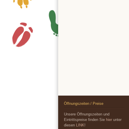
Öffnungszeiten / Preise
Unsere Öffnungszeiten und
Eintrittspreise finden Sie
hier
unter
diesen
LINK
!