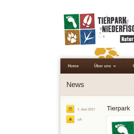
Home
Über uns
News
Tierpark
1. Juni 2021
nfb