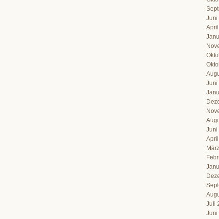
Sept
Juni
Apri
Janu
Nov
Okto
Okto
Augu
Juni
Janu
Dez
Nov
Augu
Juni
Apri
März
Febr
Janu
Dez
Sept
Augu
Juli
Juni