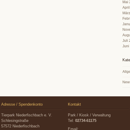
Mai 
Apri
März
Febr
Janu
Nov
Augu
Juli
Juni
Kate
Allg
New
Adresse / Spendenkonto
Kontakt
Tierpark Niederfischbach e. V.
Park / Kiosk / Verwaltung
Schlesingstraße
Tel:
02734-61175
57572 Niederfischbach
Email: