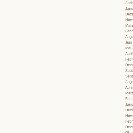
Apri
Janu
Dez
Nov
März
Febr
Augu
Juni
Mai 
Apri
Febr
Dez
Sept
Sept
Augu
Apri
März
Febr
Janu
Dez
Nov
Febr
Dez
Okto