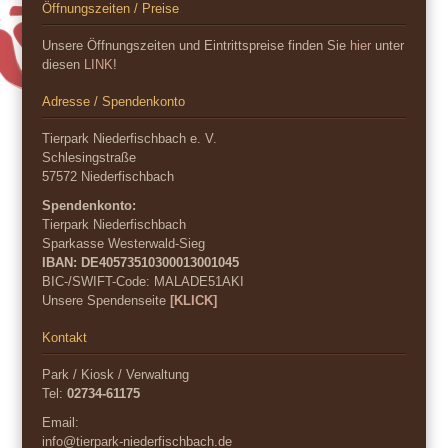
Öffnungszeiten / Preise
Unsere Öffnungszeiten und Eintrittspreise finden Sie
hier
unter
diesen
LINK
!
Adresse / Spendenkonto
Tierpark Niederfischbach e. V.
Schlesingstraße
57572 Niederfischbach
Spendenkonto:
Tierpark Niederfischbach
Sparkasse Westerwald-Sieg
IBAN: DE40573510300013001045
BIC-/SWIFT-Code:
MALADE51AKI
Unsere Spendenseite
[KLICK]
Kontakt
Park / Kiosk / Verwaltung
Tel:
02734-61175
Email:
info@tierpark-niederfischbach.de