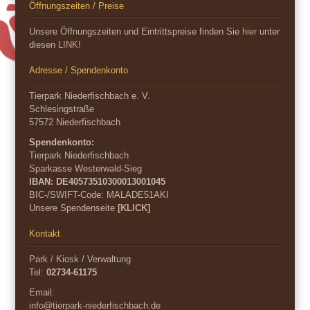
Öffnungszeiten / Preise
Unsere Öffnungszeiten und Eintrittspreise finden Sie
hier
unter
diesen
LINK
!
Adresse / Spendenkonto
Tierpark Niederfischbach e. V.
Schlesingstraße
57572 Niederfischbach
Spendenkonto:
Tierpark Niederfischbach
Sparkasse Westerwald-Sieg
IBAN: DE40573510300013001045
BIC-/SWIFT-Code:
MALADE51AKI
Unsere Spendenseite
[KLICK]
Kontakt
Park / Kiosk / Verwaltung
Tel:
02734-61175
Email:
info@tierpark-niederfischbach.de