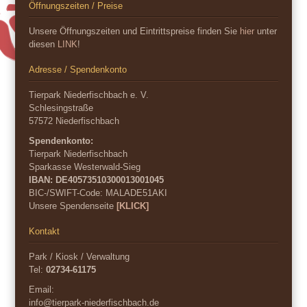
Öffnungszeiten / Preise
Unsere Öffnungszeiten und Eintrittspreise finden Sie
hier
unter
diesen
LINK
!
Adresse / Spendenkonto
Tierpark Niederfischbach e. V.
Schlesingstraße
57572 Niederfischbach
Spendenkonto:
Tierpark Niederfischbach
Sparkasse Westerwald-Sieg
IBAN: DE40573510300013001045
BIC-/SWIFT-Code:
MALADE51AKI
Unsere Spendenseite
[KLICK]
Kontakt
Park / Kiosk / Verwaltung
Tel:
02734-61175
Email:
info@tierpark-niederfischbach.de