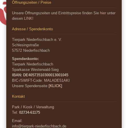
Öffnungszeiten / Preise
Unsere Öffnungszeiten und Eintrittspreise finden Sie
hier
unter
diesen
LINK
!
Adresse / Spendenkonto
Tierpark Niederfischbach e. V.
Schlesingstraße
57572 Niederfischbach
Spendenkonto:
Tierpark Niederfischbach
Sparkasse Westerwald-Sieg
IBAN: DE40573510300013001045
BIC-/SWIFT-Code:
MALADE51AKI
Unsere Spendenseite
[KLICK]
Kontakt
Park / Kiosk / Verwaltung
Tel:
02734-61175
Email:
info@tierpark-niederfischbach.de