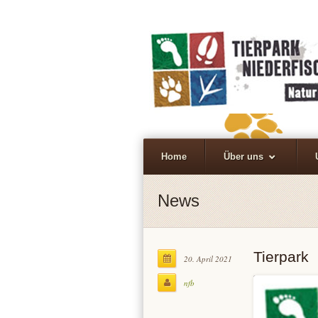
Home
Über uns
News
Tierpark
20. April 2021
nfb