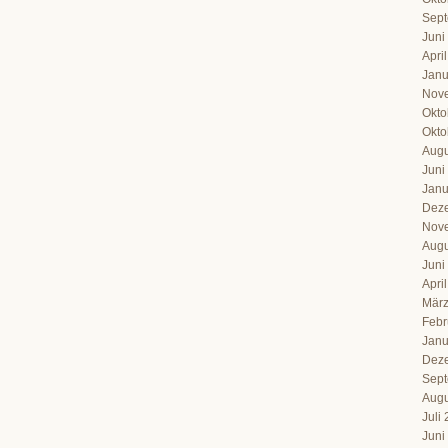
Sept
Juni
Apri
Janu
Nov
Okto
Okto
Augu
Juni
Janu
Dez
Nov
Augu
Juni
Apri
März
Febr
Janu
Dez
Sept
Augu
Juli
Juni