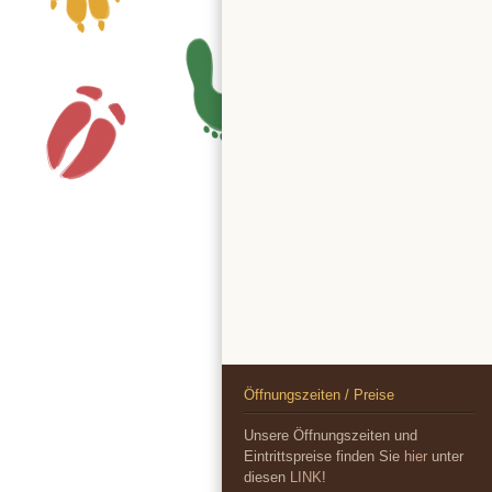
Öffnungszeiten / Preise
Unsere Öffnungszeiten und
Eintrittspreise finden Sie
hier
unter
diesen
LINK
!