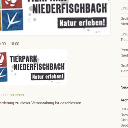
EINL
Groß
Nied
EINL
Tier
0:00
–
18:00
Premi
Nied
Große
Tier
Neu
ender ansehen
Arch
strierung zu dieser Veranstaltung ist geschlossen.
Juli
Nov
Okto
Sept