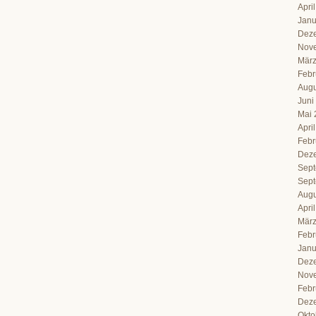
Apri
Janu
Dez
Nov
März
Febr
Augu
Juni
Mai 
Apri
Febr
Dez
Sept
Sept
Augu
Apri
März
Febr
Janu
Dez
Nov
Febr
Dez
Okto