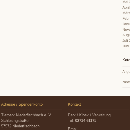
Mai 
Apri
März
Febr
Janu
Nov
Augu
Juli
Juni
Kate
Allg
New
Adresse / Spendenkonto
Kontakt
Tierpark Niederfischbach e. V.
Park / Kiosk / Verwaltung
Schlesingstraße
Tel:
02734-61175
57572 Niederfischbach
Email: