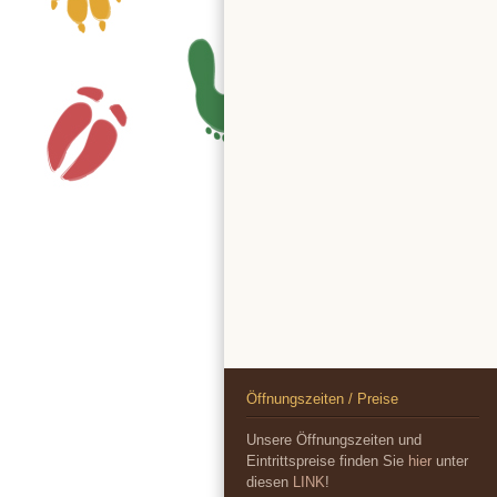
Öffnungszeiten / Preise
Unsere Öffnungszeiten und
Eintrittspreise finden Sie
hier
unter
diesen
LINK
!