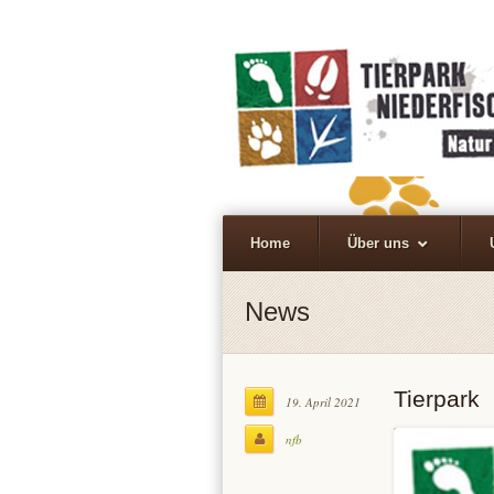
Home
Über uns
News
Tierpark
19. April 2021
nfb