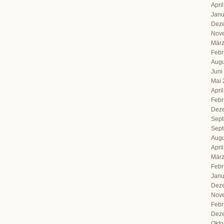
Apri
Janu
Dez
Nov
März
Febr
Augu
Juni
Mai 
Apri
Febr
Dez
Sept
Sept
Augu
Apri
März
Febr
Janu
Dez
Nov
Febr
Dez
Okto