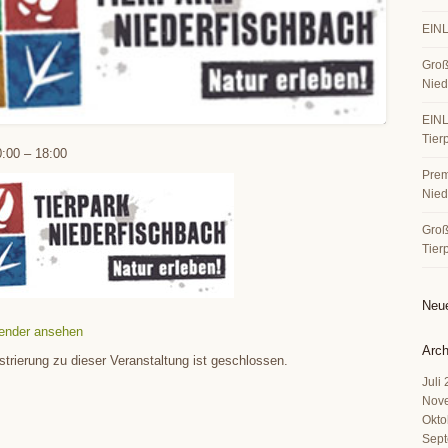
EINL
Groß
Nied
EINL
Tier
0:00
–
18:00
Premi
Nied
Große
Tier
Neu
ender ansehen
Arch
strierung zu dieser Veranstaltung ist geschlossen.
Juli
Nov
Okto
Sept