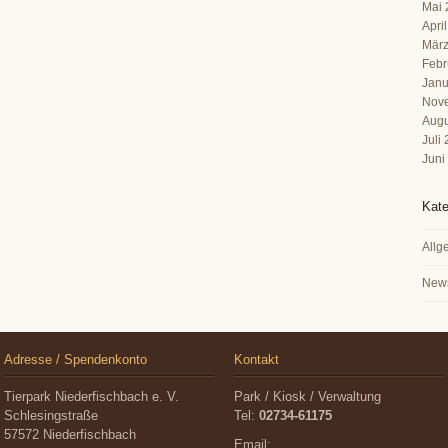
Mai 
Apri
März
Febr
Janu
Nov
Augu
Juli
Juni
Kate
Allg
New
Adresse / Spendenkonto
Kontakt
Tierpark Niederfischbach e. V.
Park / Kiosk / Verwaltung
Schlesingstraße
Tel:
02734-61175
57572 Niederfischbach
Email: