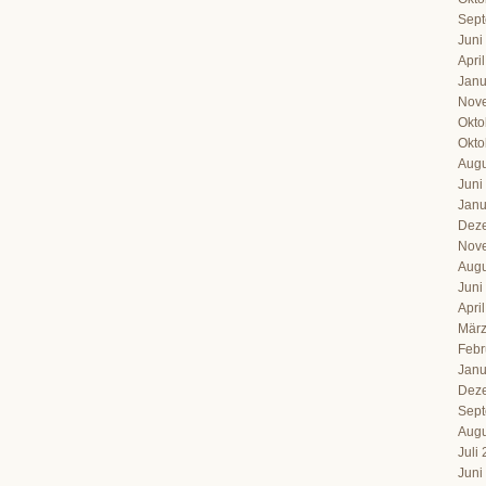
Sept
Juni
Apri
Janu
Nov
Okto
Okto
Augu
Juni
Janu
Dez
Nov
Augu
Juni
Apri
März
Febr
Janu
Dez
Sept
Augu
Juli
Juni