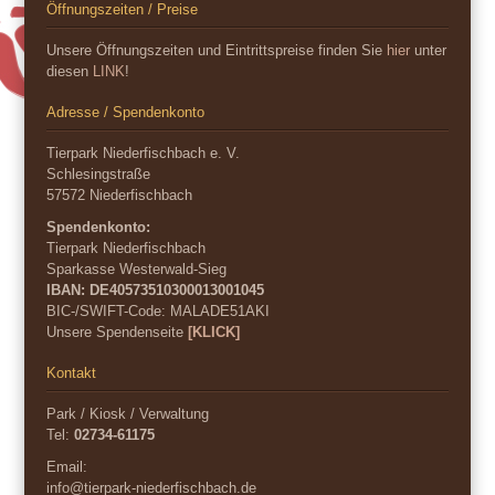
Öffnungszeiten / Preise
Unsere Öffnungszeiten und Eintrittspreise finden Sie
hier
unter
diesen
LINK
!
Adresse / Spendenkonto
Tierpark Niederfischbach e. V.
Schlesingstraße
57572 Niederfischbach
Spendenkonto:
Tierpark Niederfischbach
Sparkasse Westerwald-Sieg
IBAN: DE40573510300013001045
BIC-/SWIFT-Code:
MALADE51AKI
Unsere Spendenseite
[KLICK]
Kontakt
Park / Kiosk / Verwaltung
Tel:
02734-61175
Email:
info@tierpark-niederfischbach.de