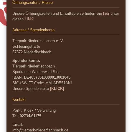
Öffnungszeiten / Preise
Unsere Öffnungszeiten und Eintrittspreise finden Sie
hier
unter
diesen
LINK
!
Adresse / Spendenkonto
Tierpark Niederfischbach e. V.
Schlesingstraße
57572 Niederfischbach
Spendenkonto:
Tierpark Niederfischbach
Sparkasse Westerwald-Sieg
IBAN: DE40573510300013001045
BIC-/SWIFT-Code:
MALADE51AKI
Unsere Spendenseite
[KLICK]
Kontakt
Park / Kiosk / Verwaltung
Tel:
02734-61175
Email:
info@tierpark-niederfischbach.de