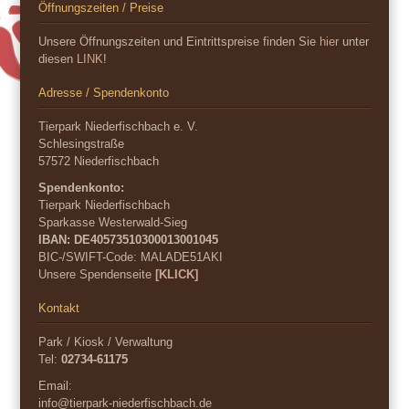
Öffnungszeiten / Preise
Unsere Öffnungszeiten und Eintrittspreise finden Sie
hier
unter
diesen
LINK
!
Adresse / Spendenkonto
Tierpark Niederfischbach e. V.
Schlesingstraße
57572 Niederfischbach
Spendenkonto:
Tierpark Niederfischbach
Sparkasse Westerwald-Sieg
IBAN: DE40573510300013001045
BIC-/SWIFT-Code:
MALADE51AKI
Unsere Spendenseite
[KLICK]
Kontakt
Park / Kiosk / Verwaltung
Tel:
02734-61175
Email:
info@tierpark-niederfischbach.de