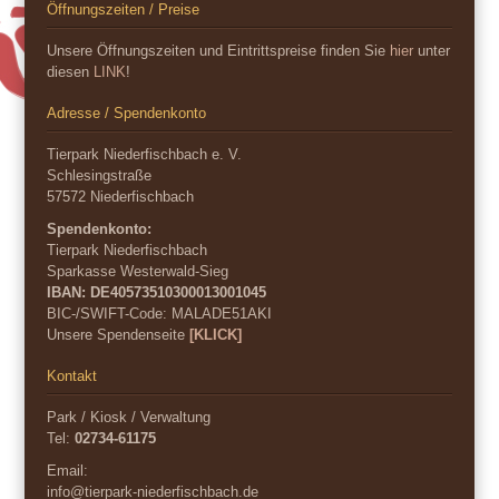
Öffnungszeiten / Preise
Unsere Öffnungszeiten und Eintrittspreise finden Sie
hier
unter
diesen
LINK
!
Adresse / Spendenkonto
Tierpark Niederfischbach e. V.
Schlesingstraße
57572 Niederfischbach
Spendenkonto:
Tierpark Niederfischbach
Sparkasse Westerwald-Sieg
IBAN: DE40573510300013001045
BIC-/SWIFT-Code:
MALADE51AKI
Unsere Spendenseite
[KLICK]
Kontakt
Park / Kiosk / Verwaltung
Tel:
02734-61175
Email:
info@tierpark-niederfischbach.de