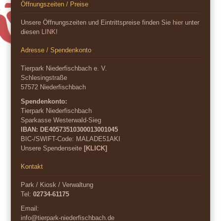
Öffnungszeiten / Preise
Unsere Öffnungszeiten und Eintrittspreise finden Sie
hier
unter
diesen
LINK
!
Adresse / Spendenkonto
Tierpark Niederfischbach e. V.
Schlesingstraße
57572 Niederfischbach
Spendenkonto:
Tierpark Niederfischbach
Sparkasse Westerwald-Sieg
IBAN: DE40573510300013001045
BIC-/SWIFT-Code:
MALADE51AKI
Unsere Spendenseite
[KLICK]
Kontakt
Park / Kiosk / Verwaltung
Tel:
02734-61175
Email:
info@tierpark-niederfischbach.de