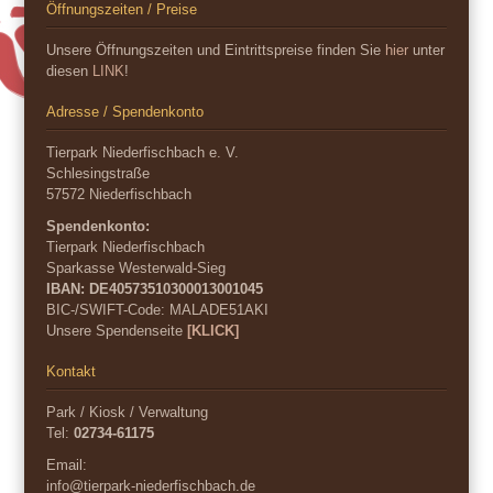
Öffnungszeiten / Preise
Unsere Öffnungszeiten und Eintrittspreise finden Sie
hier
unter
diesen
LINK
!
Adresse / Spendenkonto
Tierpark Niederfischbach e. V.
Schlesingstraße
57572 Niederfischbach
Spendenkonto:
Tierpark Niederfischbach
Sparkasse Westerwald-Sieg
IBAN: DE40573510300013001045
BIC-/SWIFT-Code:
MALADE51AKI
Unsere Spendenseite
[KLICK]
Kontakt
Park / Kiosk / Verwaltung
Tel:
02734-61175
Email:
info@tierpark-niederfischbach.de