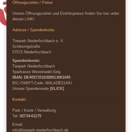
Öffnungszeiten / Preise
Unsere Öffnungszeiten und Eintrittspreise finden Sie
hier
unter
diesen
LINK
!
Adresse / Spendenkonto
Tierpark Niederfischbach e. V.
Schlesingstraße
57572 Niederfischbach
Spendenkonto:
Tierpark Niederfischbach
Sparkasse Westerwald-Sieg
IBAN: DE40573510300013001045
BIC-/SWIFT-Code:
MALADE51AKI
Unsere Spendenseite
[KLICK]
Kontakt
Park / Kiosk / Verwaltung
Tel:
02734-61175
Email:
info@tierpark-niederfischbach.de