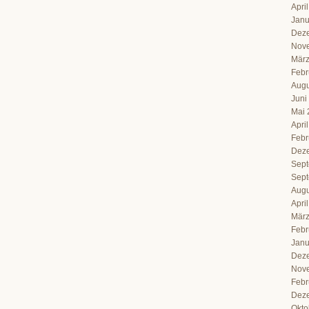
Apri
Janu
Dez
Nov
März
Febr
Augu
Juni
Mai 
Apri
Febr
Dez
Sept
Sept
Augu
Apri
März
Febr
Janu
Dez
Nov
Febr
Dez
Okto