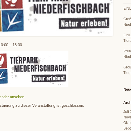
EINL
Groß
Nied
EINL
Tier
10:00
–
18:00
Premi
Nied
Große
Tier
Neu
ender ansehen
Arch
strierung zu dieser Veranstaltung ist geschlossen.
Juli
Nov
Okto
Sept