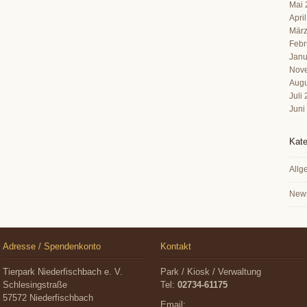
Mai 
Apri
März
Febr
Janu
Nov
Augu
Juli
Juni
Kate
Allg
New
Adresse / Spendenkonto
Kontakt
Tierpark Niederfischbach e. V.
Park / Kiosk / Verwaltung
Schlesingstraße
Tel:
02734-61175
57572 Niederfischbach
Email: