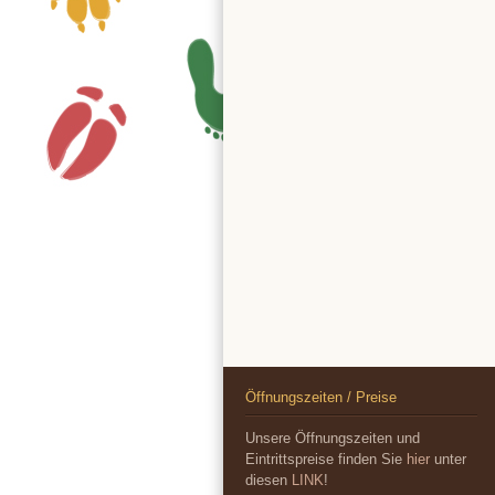
Öffnungszeiten / Preise
Unsere Öffnungszeiten und
Eintrittspreise finden Sie
hier
unter
diesen
LINK
!