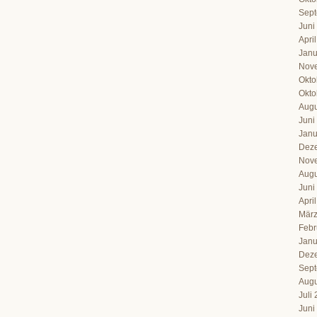
Sept
Juni
Apri
Janu
Nov
Okto
Okto
Augu
Juni
Janu
Dez
Nov
Augu
Juni
Apri
März
Febr
Janu
Dez
Sept
Augu
Juli
Juni