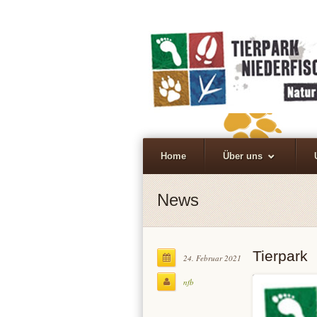
Home
Über uns
News
Tierpark
24. Februar 2021
nfb