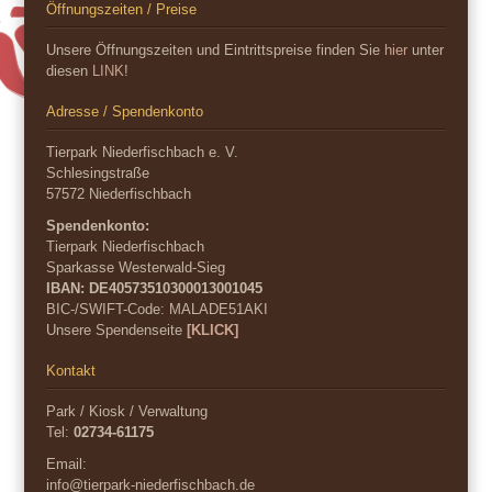
Öffnungszeiten / Preise
Unsere Öffnungszeiten und Eintrittspreise finden Sie
hier
unter
diesen
LINK
!
Adresse / Spendenkonto
Tierpark Niederfischbach e. V.
Schlesingstraße
57572 Niederfischbach
Spendenkonto:
Tierpark Niederfischbach
Sparkasse Westerwald-Sieg
IBAN: DE40573510300013001045
BIC-/SWIFT-Code:
MALADE51AKI
Unsere Spendenseite
[KLICK]
Kontakt
Park / Kiosk / Verwaltung
Tel:
02734-61175
Email:
info@tierpark-niederfischbach.de