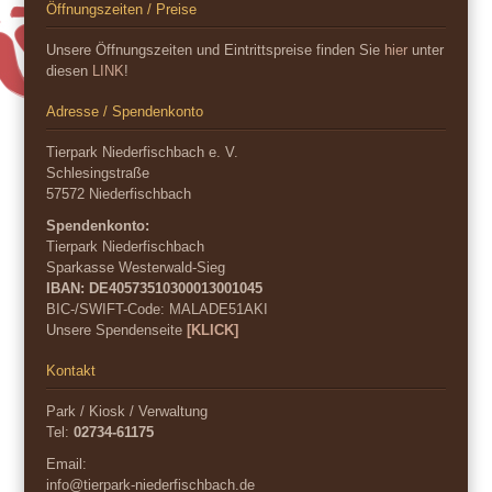
Öffnungszeiten / Preise
Unsere Öffnungszeiten und Eintrittspreise finden Sie
hier
unter
diesen
LINK
!
Adresse / Spendenkonto
Tierpark Niederfischbach e. V.
Schlesingstraße
57572 Niederfischbach
Spendenkonto:
Tierpark Niederfischbach
Sparkasse Westerwald-Sieg
IBAN: DE40573510300013001045
BIC-/SWIFT-Code:
MALADE51AKI
Unsere Spendenseite
[KLICK]
Kontakt
Park / Kiosk / Verwaltung
Tel:
02734-61175
Email:
info@tierpark-niederfischbach.de