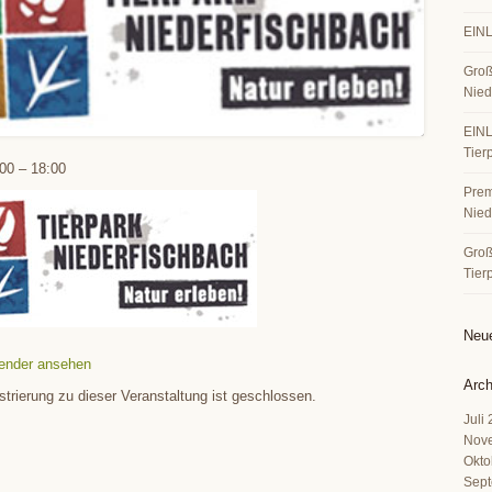
EINL
Groß
Nied
EINL
Tier
00
–
18:00
Premi
Nied
Große
Tier
Neu
ender ansehen
Arch
strierung zu dieser Veranstaltung ist geschlossen.
Juli
Nov
Okto
Sept