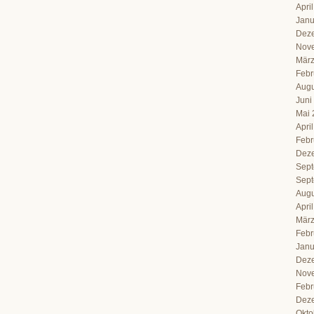
Apri
Janu
Dez
Nov
März
Febr
Augu
Juni
Mai 
Apri
Febr
Dez
Sept
Sept
Augu
Apri
März
Febr
Janu
Dez
Nov
Febr
Dez
Okto