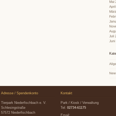
Mai 
Apri
März
Febr
Janu
Nov
Augu
Juli
Juni
Kate
Allg
New
Adresse / Spendenkonto
Kontakt
Tierpark Niederfischbach e. V.
Park / Kiosk / Verwaltung
Schlesingstraße
Tel:
02734-61175
57572 Niederfischbach
Email: