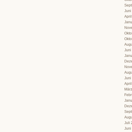
Sept
Juni
Apri
Janu
Nov
Okto
Okto
Augu
Juni
Janu
Dez
Nov
Augu
Juni
Apri
März
Febr
Janu
Dez
Sept
Augu
Juli
Juni