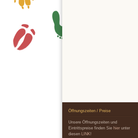
Öffnungszeiten / Preise
Unsere Öffnungszeiten und
Eintrittspreise finden Sie
hier
unter
diesen
LINK
!