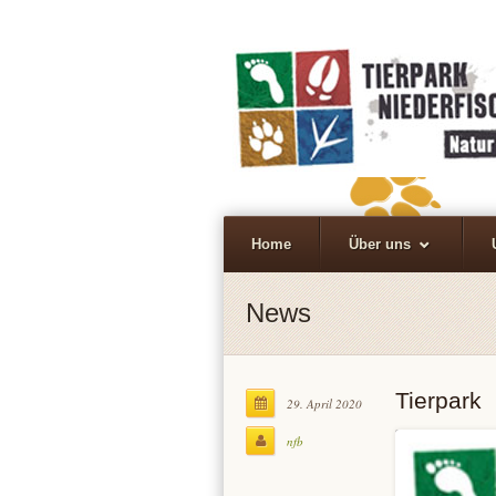
Home
Über uns
News
Tierpark
29. April 2020
nfb