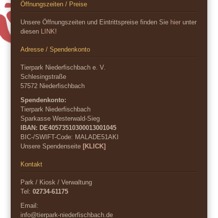
Öffnungszeiten / Preise
Unsere Öffnungszeiten und Eintrittspreise finden Sie
hier
unter
diesen
LINK
!
Adresse / Spendenkonto
Tierpark Niederfischbach e. V.
Schlesingstraße
57572 Niederfischbach
Spendenkonto:
Tierpark Niederfischbach
Sparkasse Westerwald-Sieg
IBAN: DE40573510300013001045
BIC-/SWIFT-Code:
MALADE51AKI
Unsere Spendenseite
[KLICK]
Kontakt
Park / Kiosk / Verwaltung
Tel:
02734-61175
Email:
info@tierpark-niederfischbach.de