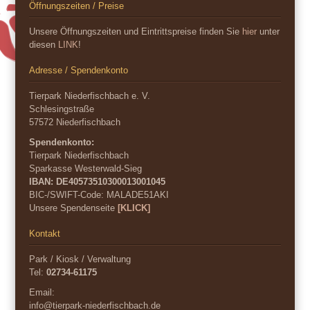
Öffnungszeiten / Preise
Unsere Öffnungszeiten und Eintrittspreise finden Sie
hier
unter
diesen
LINK
!
Adresse / Spendenkonto
Tierpark Niederfischbach e. V.
Schlesingstraße
57572 Niederfischbach
Spendenkonto:
Tierpark Niederfischbach
Sparkasse Westerwald-Sieg
IBAN: DE40573510300013001045
BIC-/SWIFT-Code:
MALADE51AKI
Unsere Spendenseite
[KLICK]
Kontakt
Park / Kiosk / Verwaltung
Tel:
02734-61175
Email:
info@tierpark-niederfischbach.de