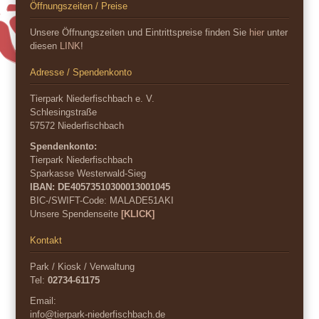
Öffnungszeiten / Preise
Unsere Öffnungszeiten und Eintrittspreise finden Sie
hier
unter
diesen
LINK
!
Adresse / Spendenkonto
Tierpark Niederfischbach e. V.
Schlesingstraße
57572 Niederfischbach
Spendenkonto:
Tierpark Niederfischbach
Sparkasse Westerwald-Sieg
IBAN: DE40573510300013001045
BIC-/SWIFT-Code:
MALADE51AKI
Unsere Spendenseite
[KLICK]
Kontakt
Park / Kiosk / Verwaltung
Tel:
02734-61175
Email:
info@tierpark-niederfischbach.de