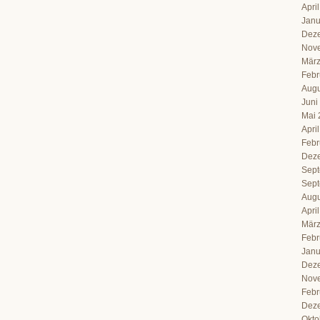
Apri
Janu
Dez
Nov
März
Febr
Augu
Juni
Mai 
Apri
Febr
Dez
Sept
Sept
Augu
Apri
März
Febr
Janu
Dez
Nov
Febr
Dez
Okto