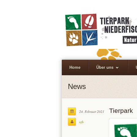
Home
Über uns
News
Tierpark
24. Februar 2021
nfb