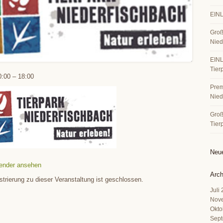
EINL
Groß
Nied
EINL
Tier
0:00
–
18:00
Premi
Nied
Große
Tier
Neu
ender ansehen
Arch
strierung zu dieser Veranstaltung ist geschlossen.
Juli
Nov
Okto
Sept