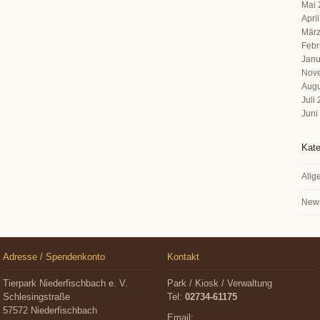
Mai 
Apri
März
Febr
Janu
Nov
Augu
Juli
Juni
Kate
Allg
New
Adresse / Spendenkonto
Kontakt
Tierpark Niederfischbach e. V.
Park / Kiosk / Verwaltung
Schlesingstraße
Tel:
02734-61175
57572 Niederfischbach
Email: