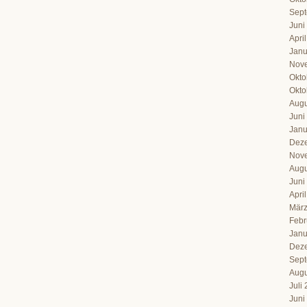
Sept
Juni
Apri
Janu
Nov
Okto
Okto
Augu
Juni
Janu
Dez
Nov
Augu
Juni
Apri
März
Febr
Janu
Dez
Sept
Augu
Juli
Juni