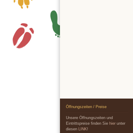
Öffnungszeiten / Preise
Unsere Öffnungszeiten und
Eintrittspreise finden Sie
hier
unter
diesen
LINK
!