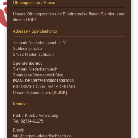
Öffnungszeiten / Preise
Unsere Öffnungszeiten und Eintrittspreise finden Sie
hier
unter
diesen
LINK
!
Adresse / Spendenkonto
Tierpark Niederfischbach e. V.
Schlesingstraße
57572 Niederfischbach
Spendenkonto:
Tierpark Niederfischbach
Sparkasse Westerwald-Sieg
IBAN: DE40573510300013001045
BIC-/SWIFT-Code:
MALADE51AKI
Unsere Spendenseite
[KLICK]
Kontakt
Park / Kiosk / Verwaltung
Tel:
02734-61175
Email:
info@tierpark-niederfischbach.de