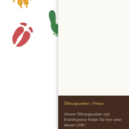
Öffnungszeiten / Preise
Unsere Öffnungszeiten und
Eintrittspreise finden Sie
hier
unter
diesen
LINK
!