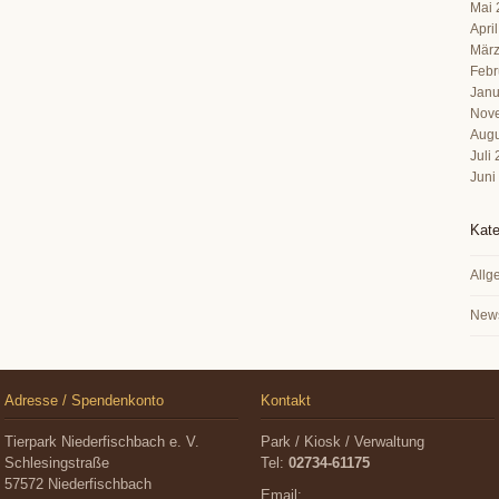
Mai 
Apri
März
Febr
Janu
Nov
Augu
Juli
Juni
Kate
Allg
New
Adresse / Spendenkonto
Kontakt
Tierpark Niederfischbach e. V.
Park / Kiosk / Verwaltung
Schlesingstraße
Tel:
02734-61175
57572 Niederfischbach
Email: