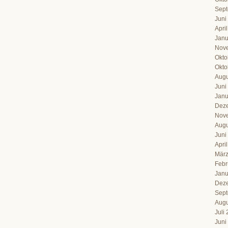
Sept
Juni
Apri
Janu
Nov
Okto
Okto
Augu
Juni
Janu
Dez
Nov
Augu
Juni
Apri
März
Febr
Janu
Dez
Sept
Augu
Juli
Juni