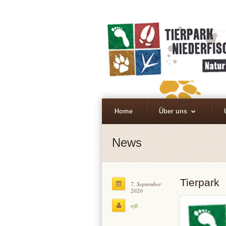
Home
Über uns
News
Tierpark
7. September
2020
nfb