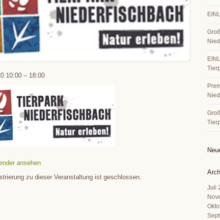
EINL
Groß
Nied
EINL
Tier
20
10:00
–
18:00
Premi
Nied
Große
Tier
Neu
ender ansehen
Arch
strierung zu dieser Veranstaltung ist geschlossen.
Juli
Nov
Okto
Sept