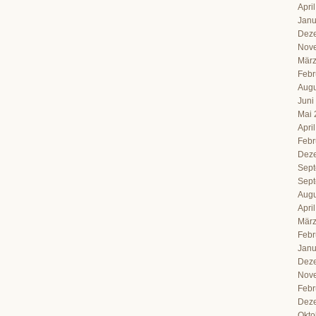
Apri
Janu
Dez
Nov
März
Febr
Augu
Juni
Mai 
Apri
Febr
Dez
Sept
Sept
Augu
Apri
März
Febr
Janu
Dez
Nov
Febr
Dez
Okto