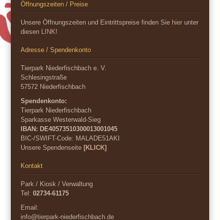
Öffnungszeiten / Preise
Unsere Öffnungszeiten und Eintrittspreise finden Sie
hier
unter
diesen
LINK
!
Adresse / Spendenkonto
Tierpark Niederfischbach e. V.
Schlesingstraße
57572 Niederfischbach
Spendenkonto:
Tierpark Niederfischbach
Sparkasse Westerwald-Sieg
IBAN: DE40573510300013001045
BIC-/SWIFT-Code:
MALADE51AKI
Unsere Spendenseite
[KLICK]
Kontakt
Park / Kiosk / Verwaltung
Tel:
02734-61175
Email:
info@tierpark-niederfischbach.de