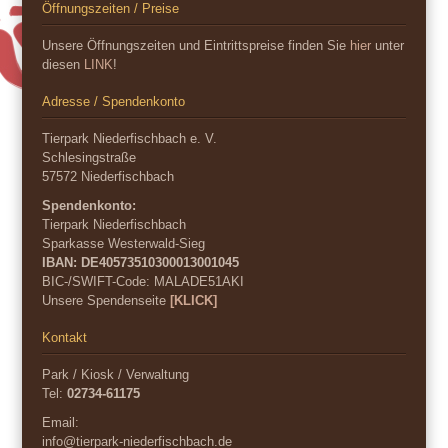
Öffnungszeiten / Preise
Unsere Öffnungszeiten und Eintrittspreise finden Sie
hier
unter
diesen
LINK
!
Adresse / Spendenkonto
Tierpark Niederfischbach e. V.
Schlesingstraße
57572 Niederfischbach
Spendenkonto:
Tierpark Niederfischbach
Sparkasse Westerwald-Sieg
IBAN: DE40573510300013001045
BIC-/SWIFT-Code:
MALADE51AKI
Unsere Spendenseite
[KLICK]
Kontakt
Park / Kiosk / Verwaltung
Tel:
02734-61175
Email:
info@tierpark-niederfischbach.de