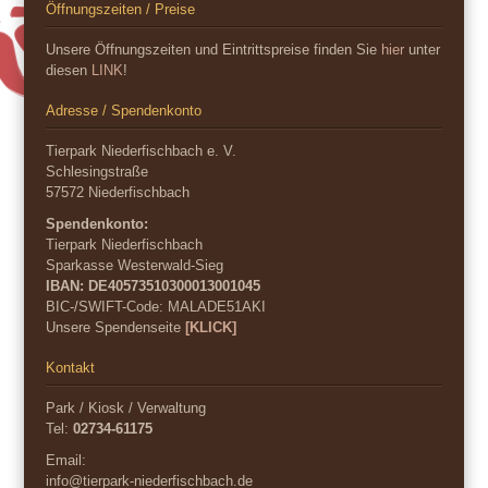
Öffnungszeiten / Preise
Unsere Öffnungszeiten und Eintrittspreise finden Sie
hier
unter
diesen
LINK
!
Adresse / Spendenkonto
Tierpark Niederfischbach e. V.
Schlesingstraße
57572 Niederfischbach
Spendenkonto:
Tierpark Niederfischbach
Sparkasse Westerwald-Sieg
IBAN: DE40573510300013001045
BIC-/SWIFT-Code:
MALADE51AKI
Unsere Spendenseite
[KLICK]
Kontakt
Park / Kiosk / Verwaltung
Tel:
02734-61175
Email:
info@tierpark-niederfischbach.de